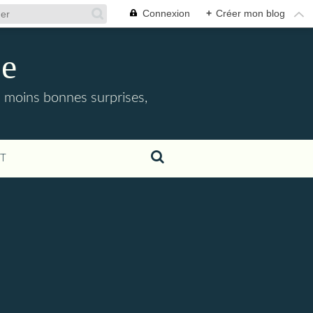
Connexion
+
Créer mon blog
ne
 moins bonnes surprises,
T