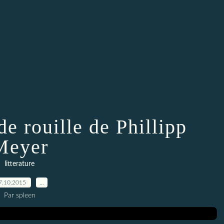
de rouille de Phillipp
Meyer
litterature
7.10.2015
…
Par spleen