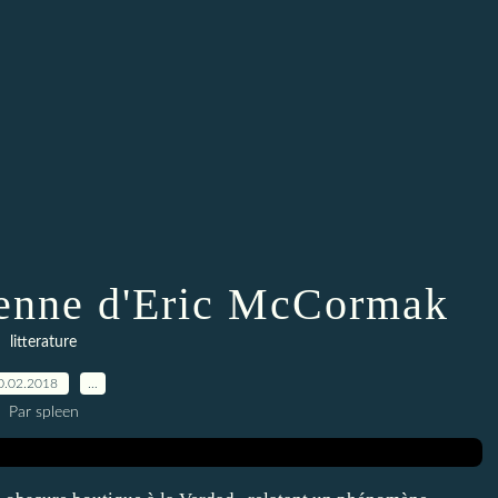
ienne d'Eric McCormak
litterature
0.02.2018
…
Par spleen