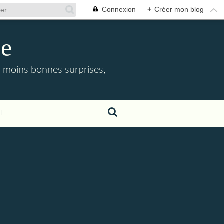
Connexion
+
Créer mon blog
ne
 moins bonnes surprises,
T