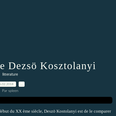
e Dezsö Kosztolanyi
litterature
6.02.2018
…
Par spleen
 début du XX ème siècle, Deszö Kostolanyi est de le comparer