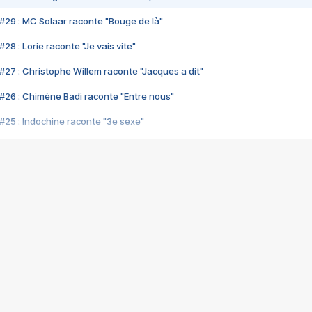
#29 : MC Solaar raconte "Bouge de là"
28 : Lorie raconte "Je vais vite"
#27 : Christophe Willem raconte "Jacques a dit"
#26 : Chimène Badi raconte "Entre nous"
#25 : Indochine raconte "3e sexe"
#24 : Zaho raconte "C'est chelou"
#23 : Patrick Bruel raconte "Au café des délices"
#22 : Kyo raconte "Le chemin"
#21 : Nolwenn Leroy raconte "Cassé"
#20 : Patrick Hernandez raconte "Born to be alive"
#19 : Lorie raconte "Près de moi"
#18 : Michael Jones raconte "A nos actes manqués" (avec Jean-Jacque