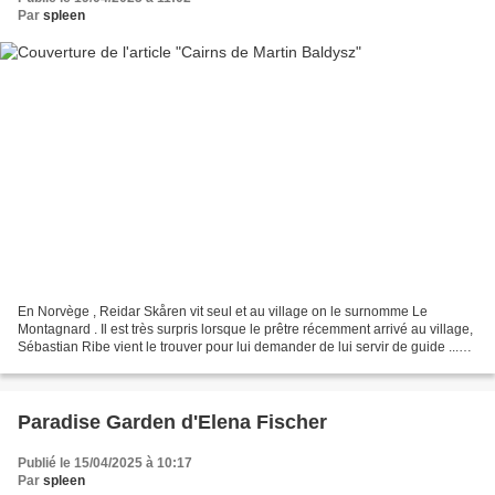
Par
spleen
En Norvège , Reidar Skåren vit seul et au village on le surnomme Le
Montagnard . Il est très surpris lorsque le prêtre récemment arrivé au village,
Sébastian Ribe vient le trouver pour lui demander de lui servir de guide ...
Une jeune bergère, Kirsten,...
Paradise Garden d'Elena Fischer
Publié le 15/04/2025 à 10:17
Par
spleen