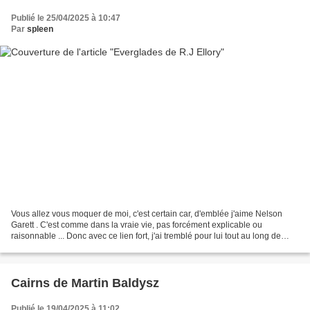
Publié le 25/04/2025 à 10:47
Par
spleen
Vous allez vous moquer de moi, c'est certain car, d'emblée j'aime Nelson
Garett . C'est comme dans la vraie vie, pas forcément explicable ou
raisonnable ... Donc avec ce lien fort, j'ai tremblé pour lui tout au long de
cette histoire, hésitant même parfois...
Cairns de Martin Baldysz
Publié le 19/04/2025 à 11:02