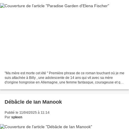
"Ma mère est morte cet été " Première phrase de ce roman touchant où je me
suis attachée à Billy , une adolescente de 14 ans qui vit avec sa mère
d'origine hongroise en Allemagne, une femme fantasque, courageuse et qui
entoure sa fille d'un cocon d'inventivité...
Débâcle de Ian Manook
Publié le 11/04/2025 à 11:14
Par
spleen