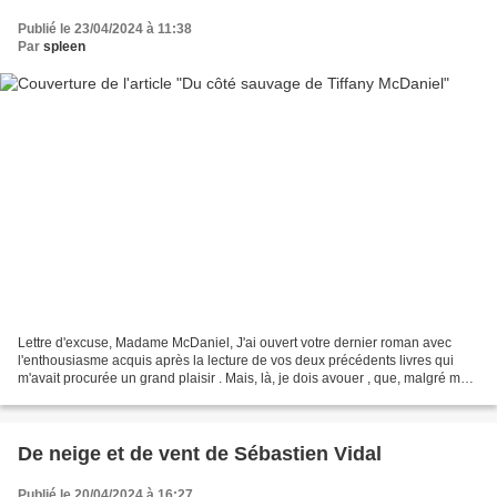
Publié le 23/04/2024 à 11:38
Par
spleen
Lettre d'excuse, Madame McDaniel, J'ai ouvert votre dernier roman avec
l'enthousiasme acquis après la lecture de vos deux précédents livres qui
m'avait procurée un grand plaisir . Mais, là, je dois avouer , que, malgré mon
acharnement à poursuivre, j'ai...
De neige et de vent de Sébastien Vidal
Publié le 20/04/2024 à 16:27