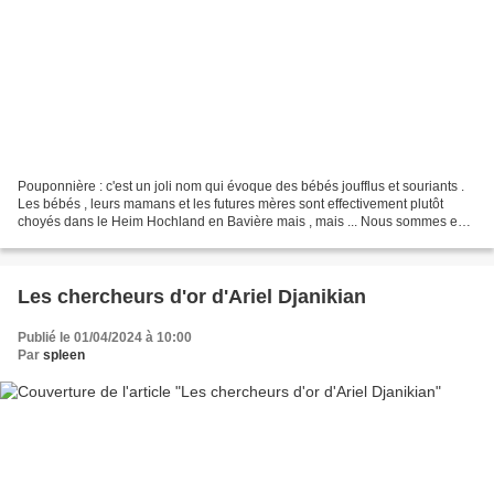
Pouponnière : c'est un joli nom qui évoque des bébés joufflus et souriants .
Les bébés , leurs mamans et les futures mères sont effectivement plutôt
choyés dans le Heim Hochland en Bavière mais , mais ... Nous sommes en
1944 et ce Lebensborn modèle a...
Les chercheurs d'or d'Ariel Djanikian
Publié le 01/04/2024 à 10:00
Par
spleen