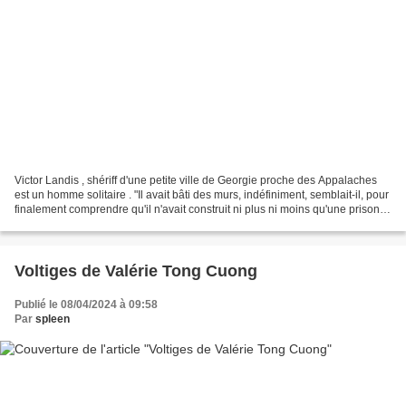
Victor Landis , shériff d'une petite ville de Georgie proche des Appalaches
est un homme solitaire . "Il avait bâti des murs, indéfiniment, semblait-il, pour
finalement comprendre qu'il n'avait construit ni plus ni moins qu'une prison
dont il était l'unique...
Voltiges de Valérie Tong Cuong
Publié le 08/04/2024 à 09:58
Par
spleen