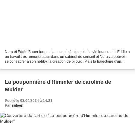
Nora et Eddie Bauer forment un couple fusionnel . La vie leur sourit , Eddie a
un travail très rémunérateur dans un cabinet de conseil et Nora va pouvoir
se consacrer à son hobby, la création de bijoux . Mais la trajectoire d'un
couple n'est pas toujours...
La pouponnière d'Himmler de caroline de
Mulder
Publié le 03/04/2024 à 14:21
Par
spleen