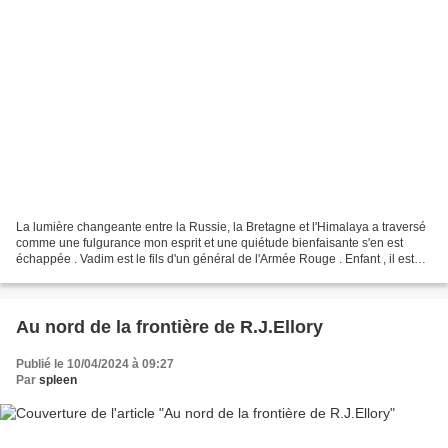
La lumière changeante entre la Russie, la Bretagne et l'Himalaya a traversé
comme une fulgurance mon esprit et une quiétude bienfaisante s'en est
échappée . Vadim est le fils d'un général de l'Armée Rouge . Enfant , il est
éduqué par un précepteur français...
Au nord de la frontière de R.J.Ellory
Publié le 10/04/2024 à 09:27
Par
spleen