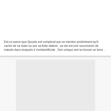
Est-ce parce que Quoyle est complexé par un menton proéminent qu'il
cache de sa main ou par sa forte stature , sa vie est une succession de
nœuds dans lesquels il s'emberlificote . Son unique ami lui trouve un boulot
de journaliste dans un journal dans...