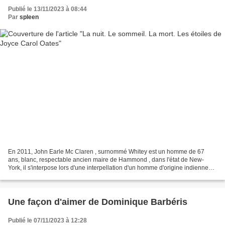
Publié le 13/11/2023 à 08:44
Par
spleen
En 2011, John Earle Mc Claren , surnommé Whitey est un homme de 67
ans, blanc, respectable ancien maire de Hammond , dans l'état de New-
York, il s'interpose lors d'une interpellation d'un homme d'origine indienne
par deux policiers qui le tabassent à...
Une façon d'aimer de Dominique Barbéris
Publié le 07/11/2023 à 12:28