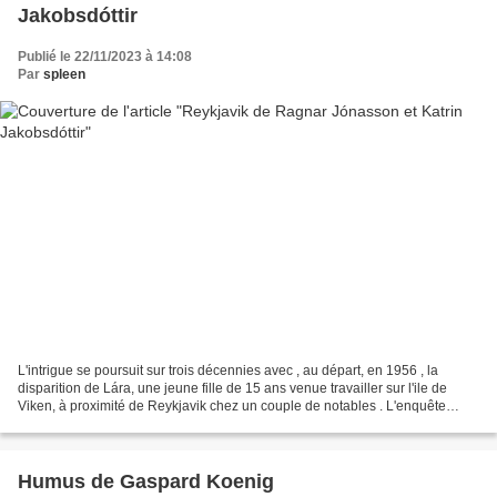
Jakobsdóttir
Publié le 22/11/2023 à 14:08
Par
spleen
L'intrigue se poursuit sur trois décennies avec , au départ, en 1956 , la
disparition de Lára, une jeune fille de 15 ans venue travailler sur l'ile de
Viken, à proximité de Reykjavik chez un couple de notables . L'enquête
initiale n'avait pu aboutir à...
Humus de Gaspard Koenig