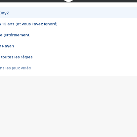
 DayZ
 a 13 ans (et vous l'avez ignoré)
e (littéralement)
im Rayan
 toutes les règles
s les jeux vidéo
us choquant de Rockstar ? - Le scandale BULLY
e plus moche de Steam
du RÊVE tourne au CAUCHEMAR
pendant 8 heures
it… à tort
umiliés par un jeu vidéo