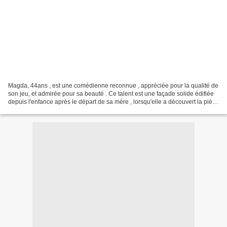
Magda, 44ans , est une comédienne reconnue , appréciée pour la qualité de
son jeu, et admirée pour sa beauté . Ce talent est une façade solide édifiée
depuis l'enfance après le départ de sa mère , lorsqu'elle a découvert la pièce
de Sophocle , Antigone...