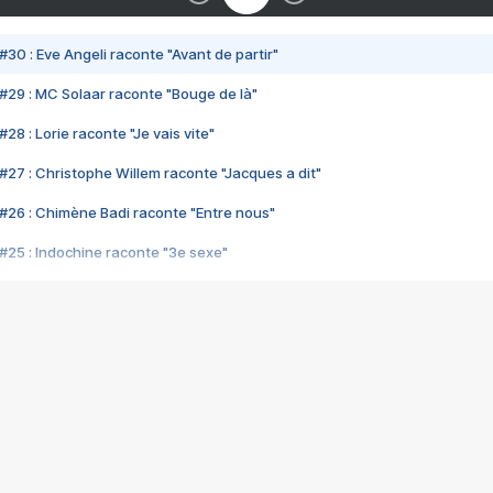
#30 : Eve Angeli raconte "Avant de partir"
#29 : MC Solaar raconte "Bouge de là"
28 : Lorie raconte "Je vais vite"
#27 : Christophe Willem raconte "Jacques a dit"
#26 : Chimène Badi raconte "Entre nous"
#25 : Indochine raconte "3e sexe"
#24 : Zaho raconte "C'est chelou"
#23 : Patrick Bruel raconte "Au café des délices"
#22 : Kyo raconte "Le chemin"
#21 : Nolwenn Leroy raconte "Cassé"
#20 : Patrick Hernandez raconte "Born to be alive"
#19 : Lorie raconte "Près de moi"