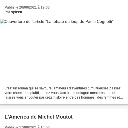
Publié le 20/08/2021 à 19:03
Par
spleen
C'est un roman qui se savoure, amateurs d'aventures tumultueuses passez
votre chemin ou plutôt, posez-vous face à la montagne omniprésente et
laissez vous envouter par cette histoire entre des hommes , des femmes et la
montagne et dans laquelle s'immisce...
L'America de Michel Moutot
Publié le 17/08/2021 à 16:53