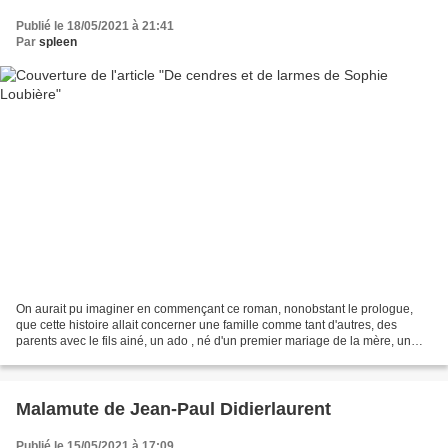
Publié le 18/05/2021 à 21:41
Par
spleen
On aurait pu imaginer en commençant ce roman, nonobstant le prologue,
que cette histoire allait concerner une famille comme tant d'autres, des
parents avec le fils ainé, un ado , né d'un premier mariage de la mère, un
garçon de 10 ans, un peu froussard,...
Malamute de Jean-Paul Didierlaurent
Publié le 15/05/2021 à 17:09