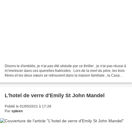
Disons le d'emblée, je n'ai pas été séduite par ce thriller , je n'ai pas réussi à
m’immiscer dans ces querelles fratricides . Lors de la mort du père, les trois
frères et les deux sœurs se retrouvent dans la maison familiale , la Casa
Belasko , ils ne...
L'hotel de verre d'Emily St John Mandel
Publié le 01/05/2021 à 17:28
Par
spleen