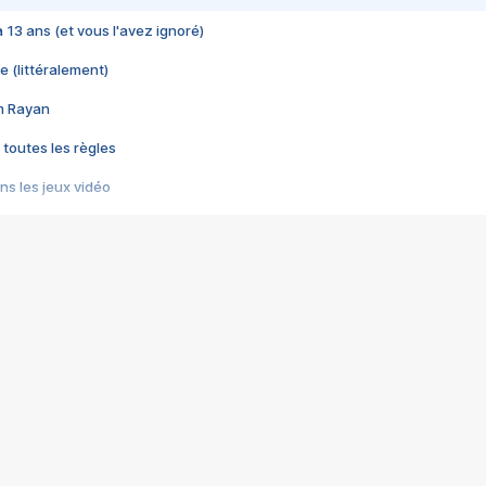
 a 13 ans (et vous l'avez ignoré)
e (littéralement)
im Rayan
 toutes les règles
s les jeux vidéo
us choquant de Rockstar ? - Le scandale BULLY
e plus moche de Steam
du RÊVE tourne au CAUCHEMAR
pendant 8 heures
it… à tort
umiliés par un jeu vidéo
ire - Final Fantasy 8