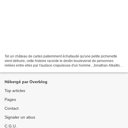
Tel un château de cartes patiemment échafaudé qu'une petite pichenette
vient détruire, cette histoire raconte le destin bouleversé de personnes
reliées entre elles par l'audace crapuleuse d'un homme , Jonathan Alkaïtis .
Étonnante Emily St John Mandel...
Hébergé par Overblog
Top articles
Pages
Contact
Signaler un abus
C.G.U.