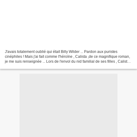
J'avais totalement oublié qui était Billy Wilder ... Pardon aux puristes
cinéphiles ! Mais j'ai fait comme l'héroïne , Calista ,de ce magnifique roman,
je me suis renseignée ... Lors de l'envol du nid familial de ses filles , Calista
est interpellée par...