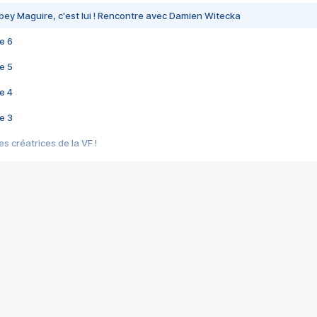
bey Maguire, c'est lui ! Rencontre avec Damien Witecka
e 6
e 5
e 4
e 3
s créatrices de la VF !
e 2
e 1
e Mektoub My Love arrive enfin ! Rencontre avec Shaïn Boumedine et Sal
i : après Toni en famille
elle réalise le bouleversant Dites lui que je l'aime
ais ! Rencontre autour de Vie privée de Rebecca Zlotowski