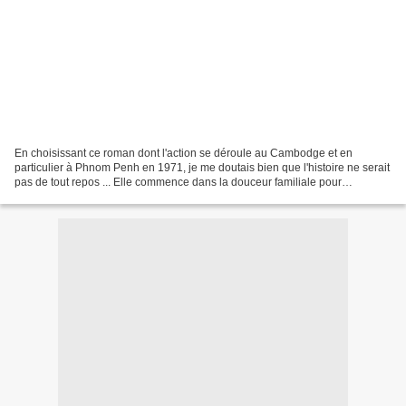
En choisissant ce roman dont l'action se déroule au Cambodge et en
particulier à Phnom Penh en 1971, je me doutais bien que l'histoire ne serait
pas de tout repos ... Elle commence dans la douceur familiale pour
Saravouth , onze ans ,entouré de son père...