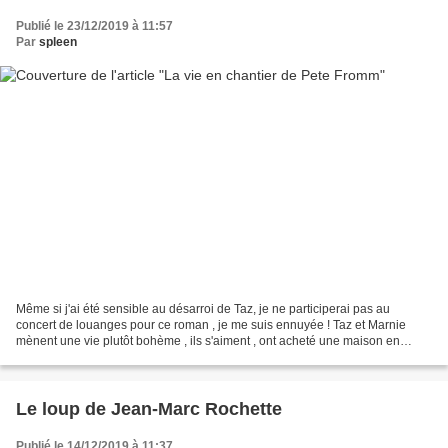
Publié le 23/12/2019 à 11:57
Par
spleen
Même si j'ai été sensible au désarroi de Taz, je ne participerai pas au
concert de louanges pour ce roman , je me suis ennuyée ! Taz et Marnie
mènent une vie plutôt bohème , ils s'aiment , ont acheté une maison en
mauvais état qu'ils comptent restaurer...
Le loup de Jean-Marc Rochette
Publié le 14/12/2019 à 11:37