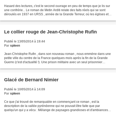
Hasard des lectures, c'est le second ouvrage en peu de temps que je lis sur
une confrérie... Le roman de Metin Arditi relate des faits réels qui se sont
déroulés en 1937 en URSS , année de la Grande Terreur, où les églises et
les monastères étaient systématiquement...
Le collier rouge de Jean-Christophe Rufin
Publié le 13/05/2014 à 19:44
Par
spleen
Jean-Christophe Rufin , dans son nouveau roman , nous emmène dans une
petite ville du centre de la France quelques mois après la fin de la Grande
Guerre (c'est d'actualité !). Une prison militaire avec un seul prisonnier
,donnant sur une place écrasée...
Glacé de Bernard Nimier
Publié le 10/05/2014 à 14:09
Par
spleen
Ce que j'ai trouvé de remarquable en commençant ce roman , est la
description de la vallée pyrénéenne qui ne pouvait être faite que par
quelqu'un qui y a vécu : Mélange de paysages grandioses et d'ambiances
qui peuvent être déprimantes ou flippantes et...