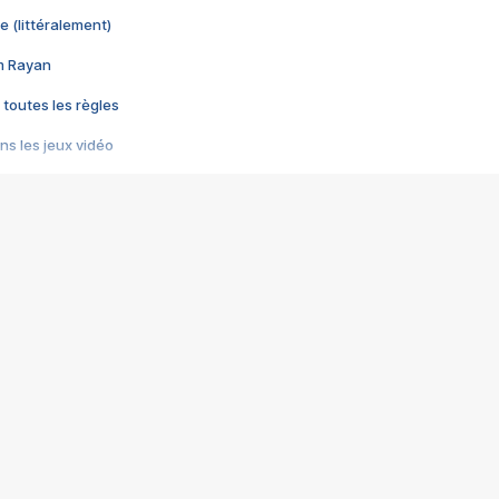
e (littéralement)
im Rayan
 toutes les règles
s les jeux vidéo
us choquant de Rockstar ? - Le scandale BULLY
e plus moche de Steam
du RÊVE tourne au CAUCHEMAR
pendant 8 heures
it… à tort
umiliés par un jeu vidéo
ire - Final Fantasy 8
ti un empire - Age of Empires