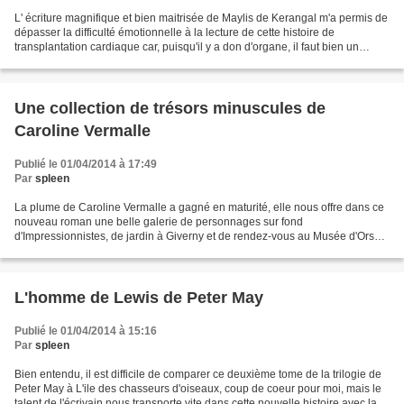
L' écriture magnifique et bien maitrisée de Maylis de Kerangal m'a permis de
dépasser la difficulté émotionnelle à la lecture de cette histoire de
transplantation cardiaque car, puisqu'il y a don d'organe, il faut bien un
donneur et le récit des 24 dernières...
Une collection de trésors minuscules de
Caroline Vermalle
Publié le 01/04/2014 à 17:49
Par
spleen
La plume de Caroline Vermalle a gagné en maturité, elle nous offre dans ce
nouveau roman une belle galerie de personnages sur fond
d'Impressionnistes, de jardin à Giverny et de rendez-vous au Musée d'Orsay:
tout pour me séduire. Pourtant, le début de...
L'homme de Lewis de Peter May
Publié le 01/04/2014 à 15:16
Par
spleen
Bien entendu, il est difficile de comparer ce deuxième tome de la trilogie de
Peter May à L'ile des chasseurs d'oiseaux, coup de coeur pour moi, mais le
talent de l'écrivain nous transporte vite dans cette nouvelle histoire avec la