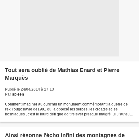
Tout sera oublié de Mathias Enard et Pierre
Marquès
Publié le 24/04/2014 à 17:13
Par
spleen
Comment imaginer aujourd'hui un monument commémorant la guerre de
l'ex Yougoslavie de1991 qui a opposé les serbes, les croates et les
bosniaques , c'est le lourd défi que doit relever presque malgré lui , l'auteur.
Nous participons à son cheminement d'idées...
Ainsi résonne l'écho infini des montagnes de