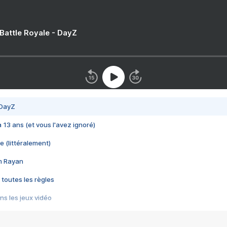
 Battle Royale - DayZ
 DayZ
 a 13 ans (et vous l'avez ignoré)
e (littéralement)
im Rayan
 toutes les règles
s les jeux vidéo
us choquant de Rockstar ? - Le scandale BULLY